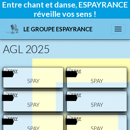
Entre chant et danse, ESPAYRANCE
réveille vos sens !
LE GROUPE ESPAYRANCE
AGL 2025
0
0
SPAY
SPAY
0
0
SPAY
SPAY
0
0
SPAY
SPAY