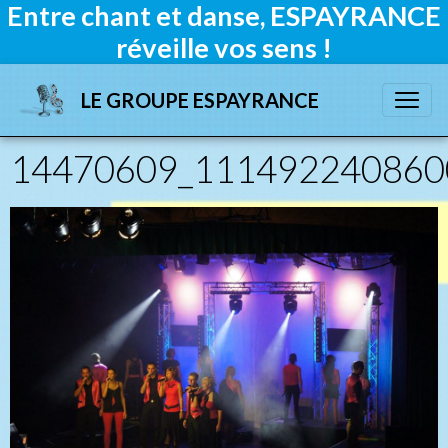
Entre chant et danse, ESPAYRANCE
réveille vos sens !
LE GROUPE ESPAYRANCE
14470609_111492240860