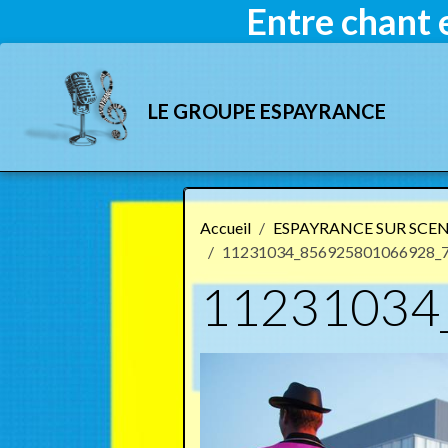
Entre chant 
LE GROUPE ESPAYRANCE
Accueil
ESPAYRANCE SUR SCENE
11231034_856925801066928_
11231034