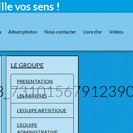
le vos sens !
a
Album photos
Nous contacter
Livre d'or
Vidéos
LE GROUPE
PRESENTATION
8_73101567912390
LES ARTISTES
L'EQUIPE ARTISTIQUE
L'EQUIPE
ADMINISTRATIVE