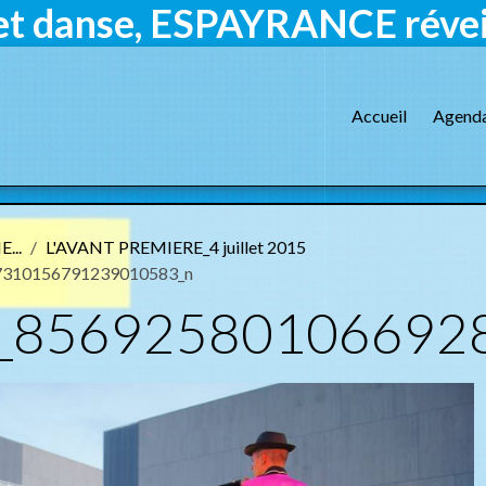
et danse, ESPAYRANCE réveil
Accueil
Agend
...
L'AVANT PREMIERE_4 juillet 2015
7310156791239010583_n
_85692580106692