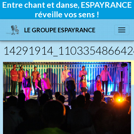
Entre chant et danse, ESPAYRANCE
réveille vos sens !
LE GROUPE ESPAYRANCE
14291914_110335486642