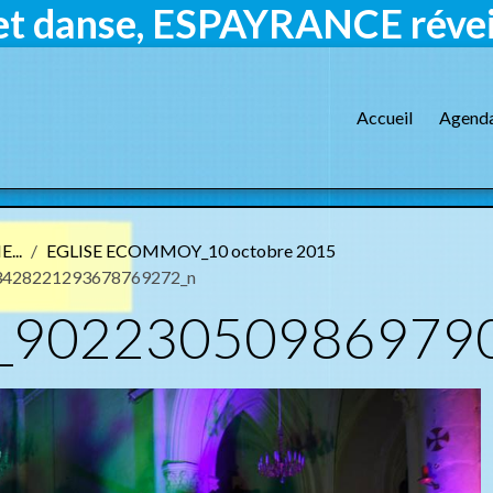
et danse, ESPAYRANCE réveil
Accueil
Agend
...
EGLISE ECOMMOY_10 octobre 2015
3428221293678769272_n
_90223050986979