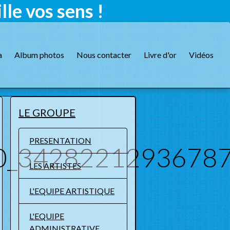
le vos sens !
a
Album photos
Nous contacter
Livre d'or
Vidéos
LE GROUPE
PRESENTATION
0_34282212936787
LES ARTISTES
L'EQUIPE ARTISTIQUE
L'EQUIPE
ADMINISTRATIVE