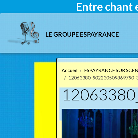
Entre chant 
LE GROUPE ESPAYRANCE
Accueil
ESPAYRANCE SUR SCENE
12063380_902230509869790_
12063380